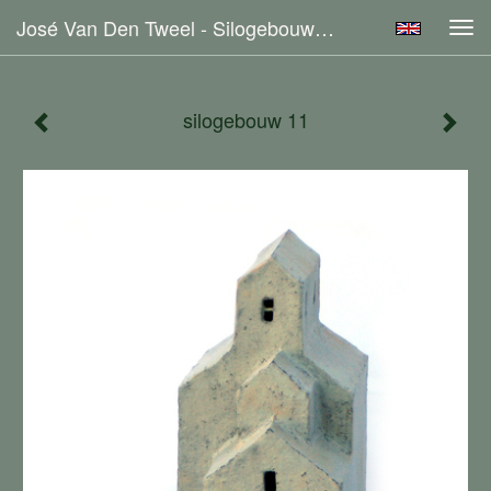
José Van Den Tweel - Silogebouw 11
Tog
navi
silogebouw 11