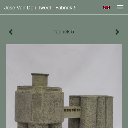
José Van Den Tweel - Fabriek 5
Tog
navi
fabriek 5