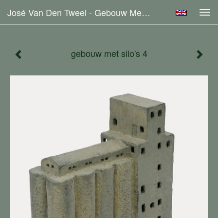
José Van Den Tweel - Gebouw Met Silo's 4
Tog
navi
gebouw met silo's 4