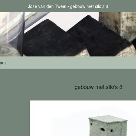
José van den Tweel
gebouw met silo's 8
aan
.
gebouw met silo's 8