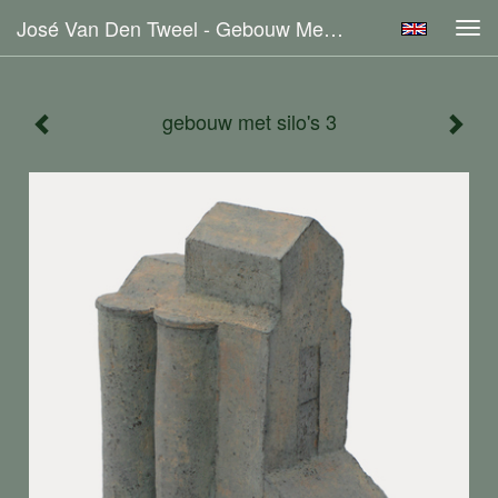
José Van Den Tweel - Gebouw Met Silo's 3
Tog
navi
gebouw met silo's 3