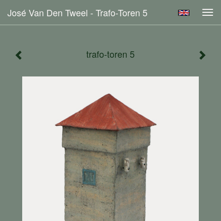
José Van Den Tweel - Trafo-Toren 5
Tog
navi
trafo-toren 5