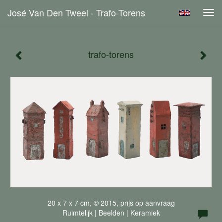
José Van Den Tweel - Trafo-Torens
Tog
navi
trafo-torens
20 x 7 x 7 cm, © 2015, prijs op aanvraag
Ruimtelijk | Beelden | Keramiek