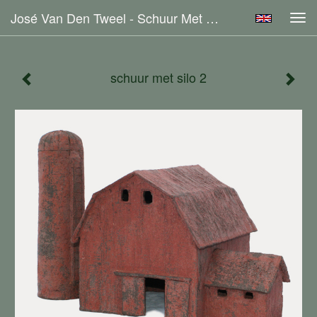
José Van Den Tweel - Schuur Met Silo 2
Tog
navi
schuur met silo 2