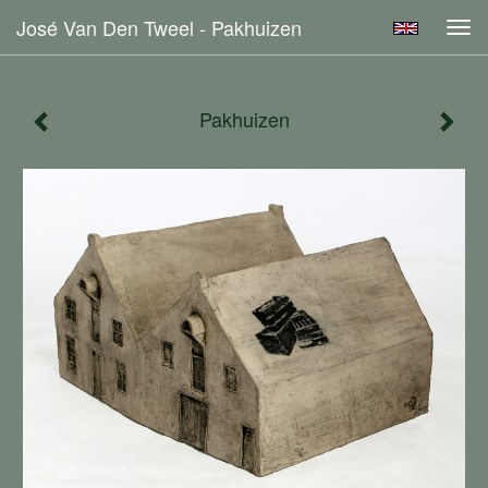
José Van Den Tweel - Pakhuizen
Tog
navi
Pakhuizen