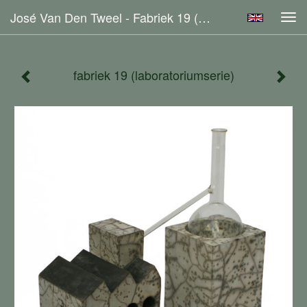
José Van Den Tweel - Fabriek 19 (laboratoriumserie)
Tog
navi
fabriek 19 (laboratoriumserie)